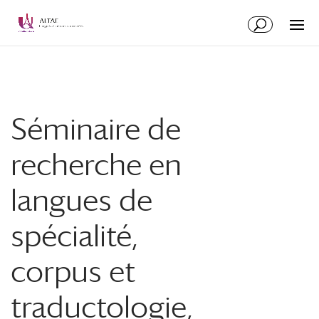
Aller
Aller
au
à
contenu
la
principal
navigation
Séminaire de
recherche en
langues de
spécialité,
corpus et
traductologie,