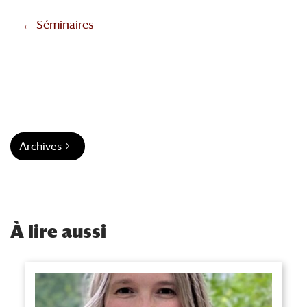
← Séminaires
Archives
À
lire aussi