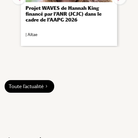
Projet WAVES de Hannah King
Maxi
financé par l’ANR (JCJC) dans le
spéc
cadre de l’AAPG 2026
l’At
soci
|
Altae
|
Alta
Toute l’actualité