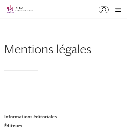
Aller
Aller
au
à
contenu
la
principal
navigation
Mentions légales
Informations éditoriales
Éditeurs