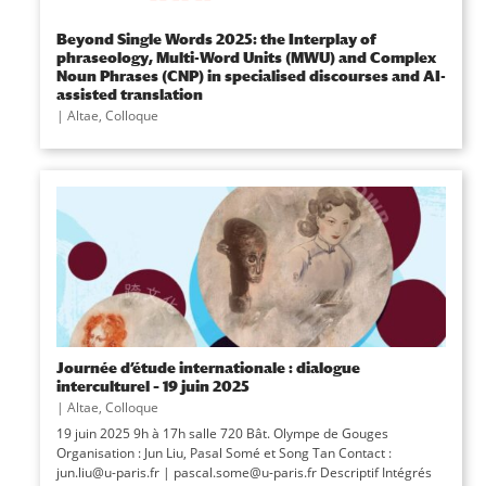
Beyond Single Words 2025: the Interplay of
phraseology, Multi-Word Units (MWU) and Complex
Noun Phrases (CNP) in specialised discourses and AI-
assisted translation
|
Altae
,
Colloque
Journée d’étude internationale : dialogue
interculturel – 19 juin 2025
|
Altae
,
Colloque
19 juin 2025 9h à 17h salle 720 Bât. Olympe de Gouges
Organisation : Jun Liu, Pasal Somé et Song Tan Contact :
jun.liu@u-paris.fr | pascal.some@u-paris.fr Descriptif Intégrés