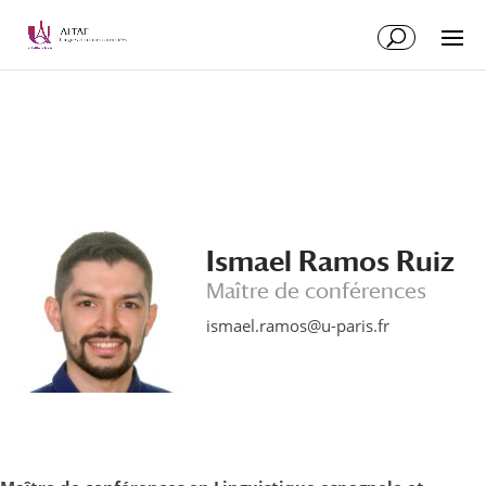
Aller
Aller
au
à
contenu
la
principal
navigation
Ismael Ramos Ruiz
Maître de conférences
ismael.ramos@u-paris.fr