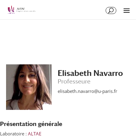
Aller
Aller
au
à
contenu
la
principal
navigation
Elisabeth Navarro
Professeure
elisabeth.navarro@u-paris.fr
Présentation générale
Laboratoire :
ALTAE