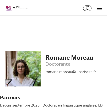
Aller
Aller
au
à
contenu
la
principal
navigation
Romane Moreau
Doctorante
romane.moreau@u-pariscite.fr
Parcours
Depuis septembre 2025 : Doctorat en linguistique anglaise, ED