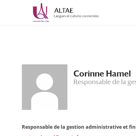
Aller
Aller
au
à
contenu
la
principal
navigation
Corinne Hamel
Responsable de la ges
Responsable de la gestion administrative et f