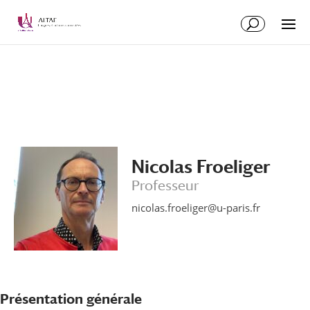
Aller
Aller
au
à
contenu
la
principal
navigation
Nicolas Froeliger
Professeur
nicolas.froeliger@u-paris.fr
Présentation générale