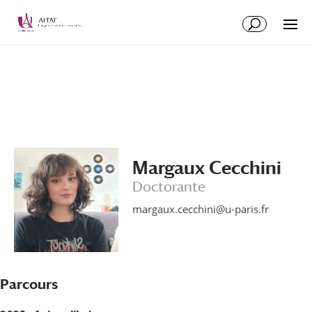
Aller
Aller
au
à
contenu
la
principal
navigation
Margaux Cecchini
Doctorante
margaux.cecchini@u-paris.fr
Parcours