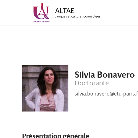
Aller
Aller
au
à
contenu
la
principal
navigation
Silvia Bonavero
Doctorante
silvia.bonavero@etu-paris.f
Présentation générale