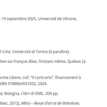
t 19 septembre 2025, Université de Vérone,
 ri.tra
, Università di Torino (à paraître).
livre sur François Blais
, l’Instant même, Québec (à
orme Libere, coll. “Il contrario”, financement à
 ISBN 9788864591032, 2024.
ce,
Bologna, I libri di EMIL, 204 pp.
uébec, 2012),
Mïtra – Revue d’art et de littérature,