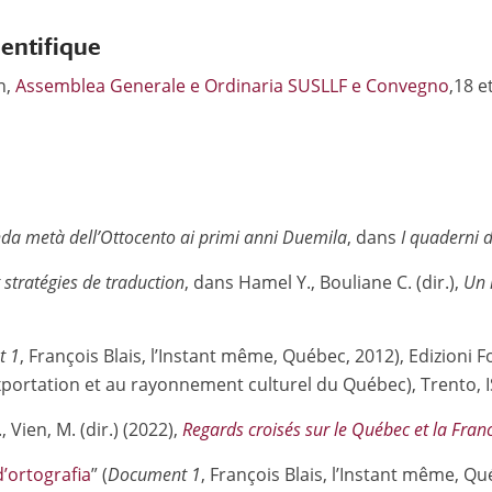
ientifique
n,
Assemblea Generale e Ordinaria SUSLLF e Convegno
,18 e
nda metà dell’Ottocento ai primi anni Duemila
, dans
I quaderni di
t stratégies de traduction
, dans Hamel Y., Bouliane C. (dir.),
Un 
t 1
, François Blais, l’Instant même, Québec, 2012), Edizioni F
portation et au rayonnement culturel du Québec), Trento,
Vien, M. (dir.) (2022),
Regards croisés sur le Québec et la Fran
 d’ortografia
” (
Document 1
, François Blais, l’Instant même, Q