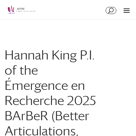
Skip
Skip
to
to
Content
navigation
Hannah King P.I.
of the
Émergence en
Recherche 2025
BArBeR (Better
Articulations,